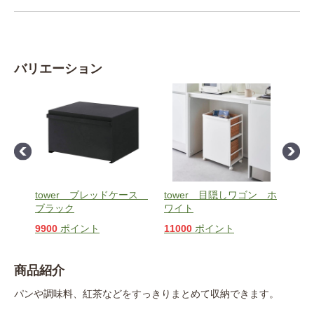
バリエーション
料ラッ
tower ブレッドケース
tower 目隠しワゴン ホ
to
ブラック
ワイト
ラッ
9900
ポイント
11000
ポイント
110
商品紹介
パンや調味料、紅茶などをすっきりまとめて収納できます。