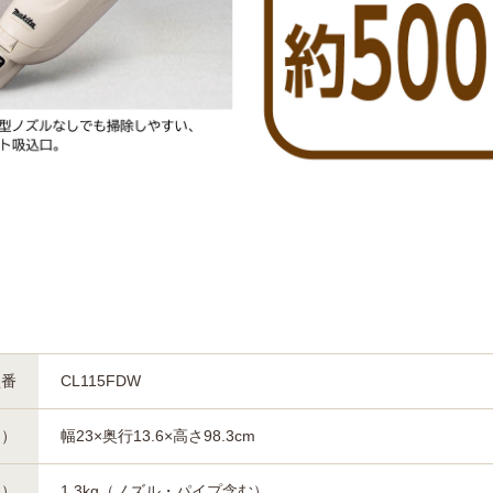
型番
CL115FDW
約）
幅23×奥行13.6×高さ98.3cm
約）
1.3kg（ノズル・パイプ含む）