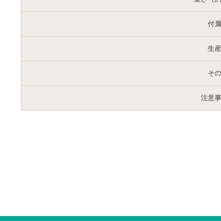
付
生
そ
注意